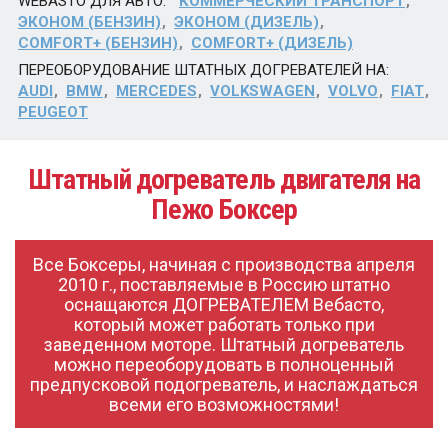
WEBASTO ДЛЯ АВТО:
КОММЕРЧЕСКИЙ ТРАНСПОРТ
ЭКОНОМ (БЕНЗИН)
ЭКОНОМ (ДИЗЕЛЬ)
COMFORT+ (БЕНЗИН)
COMFORT+ (ДИЗЕЛЬ)
ПЕРЕОБОРУДОВАНИЕ ШТАТНЫХ ДОГРЕВАТЕЛЕЙ НА:
AUDI
BMW
MERCEDES
VOLKSWAGEN
VOLVO
FIAT
PEUGEOT
Штатный догреватель двигателя на
Пежо Боксер
Все Боксеры, начиная с производства апреля
2010 г., поставляемые в Россию штатно
оснащаются ДОГРЕВАТЕЛЕМ Вебасто,
который может работать только при
заведенном моторе. Штатный догреватель
можно переоборудовать в полноценный
предпусковой подогреватель, и наслаждаться
всеми его возможностями!